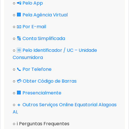
○
📲 Pelo App
○
🏢 Pela Agência Virtual
○
📧 Por E-mail
○
🔢 Conta Simplificada
○
🆔 Pelo Identificador / UC – Unidade
Consumidora
○
📞 Por Telefone
○
💳 Obter Código de Barras
○
🏢 Presencialmente
○
🔹 Outros Serviços Online Equatorial Alagoas
AL
○ ℹ️ Perguntas Frequentes