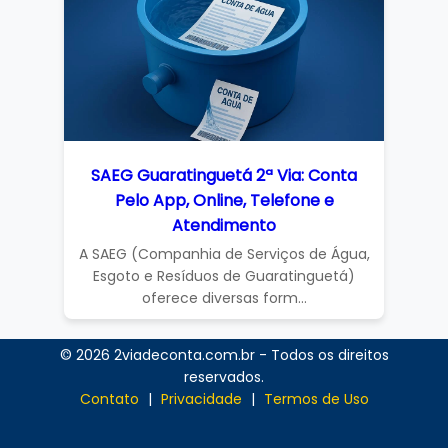
SAEG Guaratinguetá 2ª Via: Conta
Pelo App, Online, Telefone e
Atendimento
A SAEG (Companhia de Serviços de Água,
Esgoto e Resíduos de Guaratinguetá)
oferece diversas form...
© 2026 2viadeconta.com.br - Todos os direitos
reservados.
Contato
|
Privacidade
|
Termos de Uso