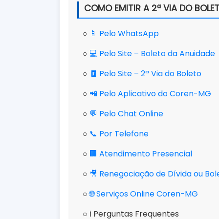
COMO EMITIR A 2ª VIA DO BOL
○
📱 Pelo WhatsApp
○
💻 Pelo Site – Boleto da Anuidade
○
🧾 Pelo Site – 2ª Via do Boleto
○
📲 Pelo Aplicativo do Coren-MG
○
💬 Pelo Chat Online
○
📞 Por Telefone
○
🏢 Atendimento Presencial
○
🎥 Renegociação de Dívida ou Bo
○
🌐 Serviços Online Coren-MG
○ ℹ️ Perguntas Frequentes