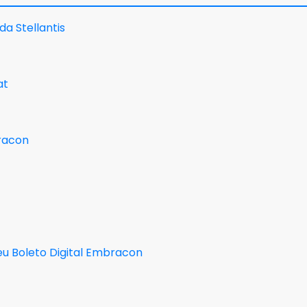
da Stellantis
at
bracon
eu Boleto Digital Embracon