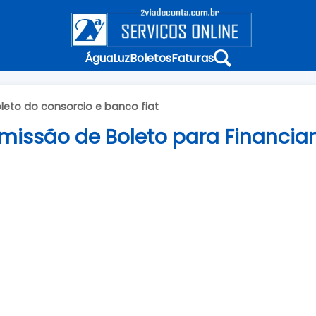
Água
Luz
Boletos
Faturas
boleto do consorcio e banco fiat
 Emissão de Boleto para Financi