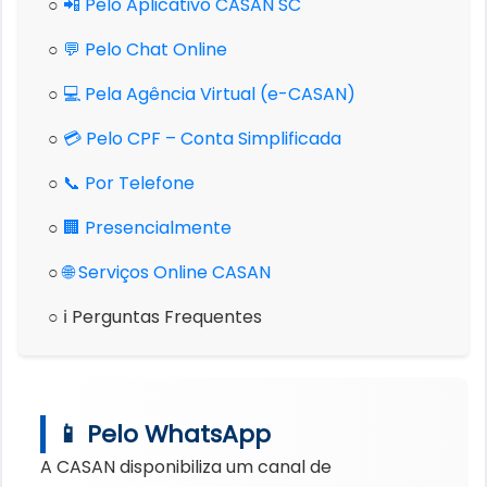
○
📲 Pelo Aplicativo CASAN SC
○
💬 Pelo Chat Online
○
💻 Pela Agência Virtual (e-CASAN)
○
💳 Pelo CPF – Conta Simplificada
○
📞 Por Telefone
○
🏢 Presencialmente
○
🌐 Serviços Online CASAN
○ ℹ️ Perguntas Frequentes
📱 Pelo WhatsApp
A CASAN disponibiliza um canal de