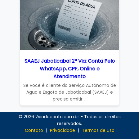
SAAEJ Jaboticabal 2ª Via: Conta Pelo
WhatsApp, CPF, Online e
Atendimento
Se você é cliente do Serviço Autônomo de
Água e Esgoto de Jaboticabal (SAAEJ) e
precisa emitir ...
© 2026 2viadeconta.com.br - Todos os direitos
reservados.
Contato
|
Privacidade
|
Termos de Uso